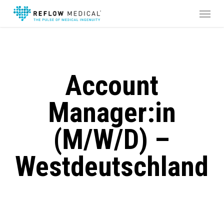
Skip
Menu
to
main
content
Account
Manager:in
(m/w/d) –
Westdeutschland