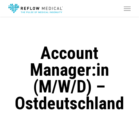
Skip
Menu
to
main
content
Account
Manager:in
(m/w/d) –
Ostdeutschland